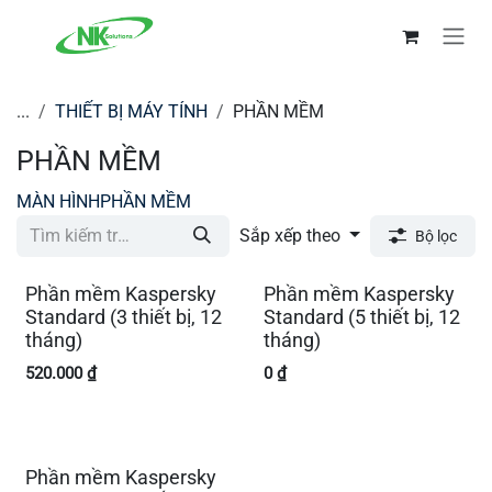
Bỏ qua để đến Nội dung
...
THIẾT BỊ MÁY TÍNH
PHẦN MỀM
PHẦN MỀM
MÀN HÌNH
PHẦN MỀM
Sắp xếp theo
Bộ lọc
Phần mềm Kaspersky
Phần mềm Kaspersky
Standard (3 thiết bị, 12
Standard (5 thiết bị, 12
tháng)
tháng)
520.000
₫
0
₫
Phần mềm Kaspersky