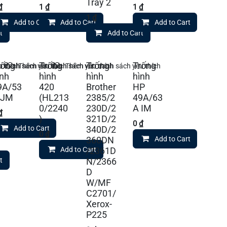
Tray 2
₫
1
₫
1
₫
1
₫
Add to Cart
Add to Cart
Add to Cart
t
Add to Cart
rống
Trống
Trống
Trống
 thích
 danh sách yêu thích
Thêm vào danh sách yêu thích
Thêm vào danh sách yêu thích
ình
hình
hình
hình
9A/53
420
Brother
HP
 JM
(HL213
2385/2
49A/63
0/2240
230D/2
A IM
₫
)
321D/2
0
₫
Add to Cart
340D/2
0
₫
Add to Cart
360DN
Add to Cart
/2361D
t
N/2366
D
W/MF
C2701/
Xerox-
P225