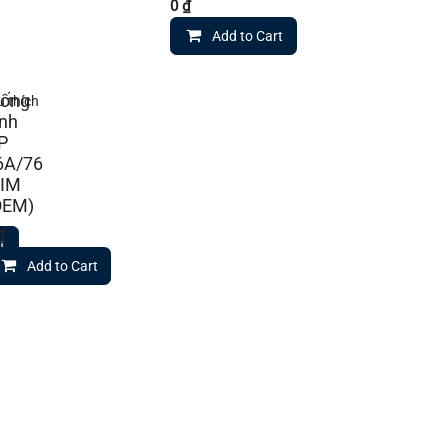
0
₫
Add to Cart
rống
 thích
ình
P
6A/76
 IM
OEM)
₫
t
Add to Cart