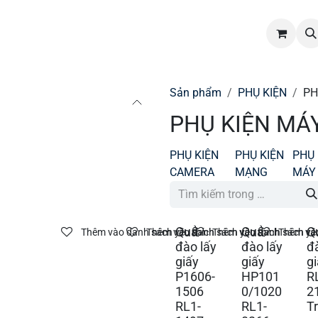
hẩm
Dịch vụ
Tin tức
Tuyển dụng
Liên hệ
Sản phẩm
PHỤ KIỆN
PH
PHỤ KIỆN MÁY
PHỤ KIỆN
PHỤ KIỆN
PHỤ 
CAMERA
MẠNG
MÁY
Quả
Quả
Q
Thêm vào danh sách yêu thích
Thêm vào danh sách yêu thích
Thêm vào danh sách yêu
Thêm vào
đào lấy
đào lấy
đ
giấy
giấy
g
P1606-
HP101
R
1506
0/1020
2
RL1-
RL1-
T