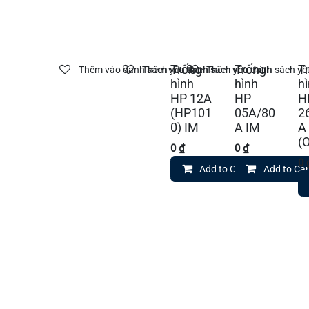
Trống
Trống
T
Thêm vào danh sách yêu thích
Thêm vào danh sách yêu thích
Thêm vào danh sách yêu
hình
hình
h
HP 12A
HP
H
(HP101
05A/80
2
0) IM
A IM
A
(
0
₫
0
₫
0
Add to Cart
Add to Car