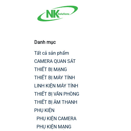
Bỏ qua để đến Nội dung
Trang chủ
Sản p
Danh mục
Tất cả sản phẩm
CAMERA QUAN SÁT
THIẾT BỊ MẠNG
THIẾT BỊ MÁY TÍNH
LINH KIỆN MÁY TÍNH
THIẾT BỊ VĂN PHÒNG
THIẾT BỊ ÂM THANH
PHỤ KIỆN
PHỤ KIỆN CAMERA
PHỤ KIỆN MẠNG