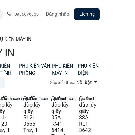
Đăng nhập
Liên hệ
0906678085
Ụ KIỆN MÁY IN
 IN
KIỆN
PHỤ KIỆN VĂN
PHỤ KIỆN
PHỤ KIỆN
 TÍNH
PHÒNG
MÁY IN
ĐIỆN
Nổi bật
Sắp xếp theo:
uả
Quả
Quả
Quả
 thích
 danh sách yêu thích
Thêm vào danh sách yêu thích
Thêm vào danh sách yêu thích
ào lấy
đào lấy
đào lấy
đào lấy
iấy
giấy
giấy
giấy
L1-
RL2-
05A
83A
120
0656
RM1-
RL1-
ray 1
Tray 1
6414
3642