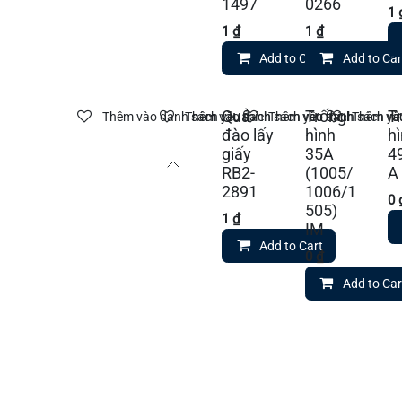
1497
0266
1
1
₫
1
₫
Add to Cart
Add to Car
Quả
Trống
T
Thêm vào danh sách yêu thích
Thêm vào danh sách yêu thích
Thêm vào danh sách yêu
Thêm vào
đào lấy
hình
h
giấy
35A
4
RB2-
(1005/
A
2891
1006/1
0
505)
1
₫
IM
Add to Cart
0
₫
Add to Car