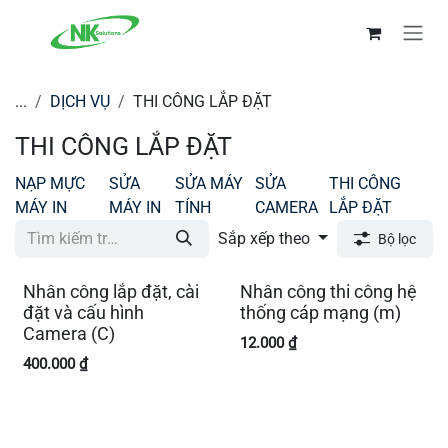
Bỏ qua để đến Nội dung
...
DỊCH VỤ
THI CÔNG LẮP ĐẶT
THI CÔNG LẮP ĐẶT
NẠP MỰC
SỬA
SỬA MÁY
SỬA
THI CÔNG
MÁY IN
MÁY IN
TÍNH
CAMERA
LẮP ĐẶT
Sắp xếp theo
Bộ lọc
Nhân công lắp đặt, cài
Nhân công thi công hệ
đặt và cấu hình
thống cáp mạng (m)
Camera (C)
12.000
₫
400.000
₫