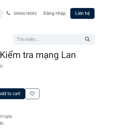
Đăng nhập
Liên hệ
0906678085
Kiểm tra mạng Lan
t)
dd to cart
30 ngày
iệc