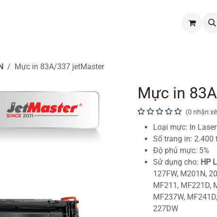
hẩm
Dịch vụ
Tin tức
Tuyển dụng
Liên hệ
N
Mực in 83A/337 jetMaster
Mực in 83A
(0 nhận xé
Loại mực: In Laser
Số trang in: 2.400 
Độ phủ mực: 5%
Sử dụng cho:
HP L
127FW, M201N, 2
MF211, MF221D, 
MF237W, MF241D
227DW