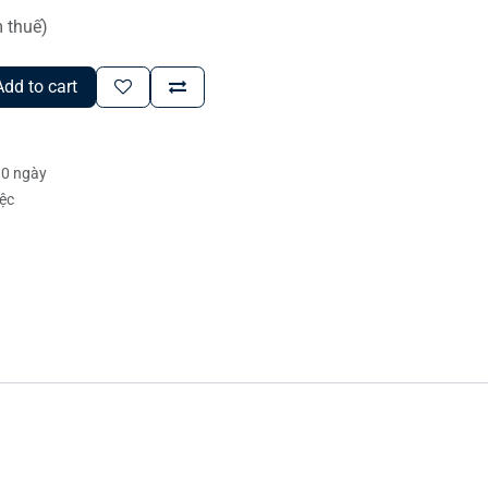
 thuế)
dd to cart
30 ngày
iệc