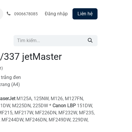
Đăng nhập
Liên hệ
0906678085
/337 jetMaster
t)
 trắng đen
trang (A4)
aserJet
M125A, 125NW, M126, M127FN,
01DW, M225DN, 225DW *
Canon LBP
151DW,
MF215, MF217W, MF226DN, MF232W, MF235,
, MF244DW, MF246DN, MF249DW, 229DW,