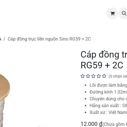
hẩm
Dịch vụ
Tin tức
Tuyển dụng
Liên hệ
A
Cáp đồng trục liền nguồn Sino RG59 + 2C
Cáp đồng tr
RG59 + 2C
(0 nhận xé
Lõi được làm bằn
Đường kính 1.02
Chuyên dùng cho c
Hãng sản xuất : S
Xuất xứ : Việt Nam
12.000
₫
(Chưa gồm 