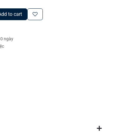
dd to cart
30 ngày
iệc