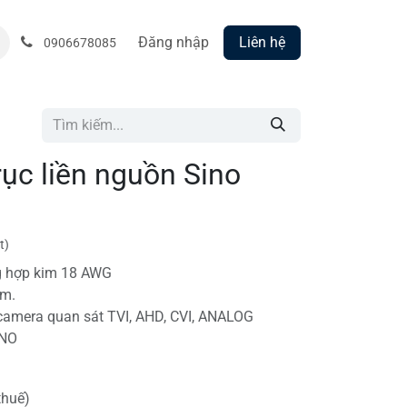
Đăng nhập
Liên hệ
0906678085
ục liền nguồn Sino
t)
g hợp kim 18 AWG
mm.
amera quan sát TVI, AHD, CVI, ANALOG
INO
thuế)